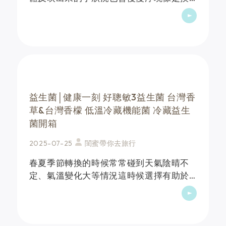
季時容易覺得不太舒服或是平時體質敏
感，都很容易觀察得到也漸漸會有⾃⼰的
主⾒跟個性，不愛吃飯愛挑⾷都出現了這
讓爸爸媽媽很困擾，想要&hellip;
益生菌│健康一刻 好聰敏3益生菌 台灣香
草&台灣香檬 低溫冷藏機能菌 冷藏益生
菌開箱
2025-07-25
閨蜜帶你去旅行
春夏季節轉換的時候常常碰到天氣陰晴不
定、氣溫變化大等情況這時候選擇有助於
有感改變細菌叢生態、調整體質的益生菌
不僅對上班/上課的我們，還是家中的長輩
與小孩都格外重要！外食族經常因為三餐
飲食內容不佳或是因&hellip;