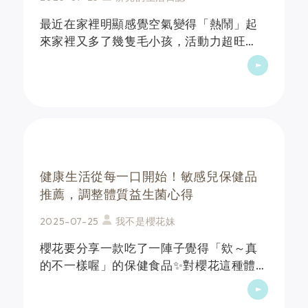
最近在家裡明顯感覺空氣變得「熱鬧」起
來家裡又多了幾隻毛小孩，活動力超旺
盛，空氣中總是有點微妙的存在感加上自
己原本就有點體質偏敏感，每次換季、天
氣變化或作息不穩時，常常要玩衛生紙抽
抽樂，真的有點困擾今天&hellip;
健康生活從每一口開始！敏感兒保健品
推薦，調整體質益生菌心得
2025-07-25
我不是櫻花妹
櫻花要分享一款吃了一陣子覺得「欸～真
的不一樣喔」的保健食品✨對櫻花這種體質
比較細緻（？）又每到換季就超級需要衛
生紙支援的人來說從小補充益生菌早就是