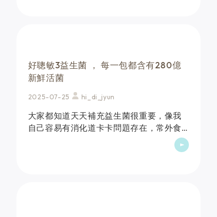
日常保養的一環了這次要來開箱的是👉健
康一刻好聰敏3益生菌✨&hellip;
好聰敏3益生菌 ， 每一包都含有280億
新鮮活菌
2025-07-25
hi_di_jyun
大家都知道天天補充益生菌很重要，像我
自己容易有消化道卡卡問題存在，常外食
又挑食且挑嘴#好聰敏3益生菌主打調整體
質很有感更深得我心想要嘗試看看，要記
得是空腹前食用一包，冰涼粉末狀好食
用，一包全家大小皆適用&hellip;