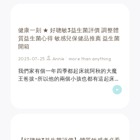
健康一刻 ★ 好聰敏3益生菌評價 調整體
質益生菌心得 敏感兒保健品推薦 益生菌
開箱
2025-07-25
Annie ˙ more than anything
我們家有個一年四季都起床就阿秋的大魔
王爸拔~所以他的兩個小孩也都有這起床就
阿秋的體質啊(麻麻哭)特別是換季的時候更
嚴重，所以每天補充益生菌就是我的最大
功課．．．．要找到適合全家人的益生
菌，而且還要讓孩子&hellip;