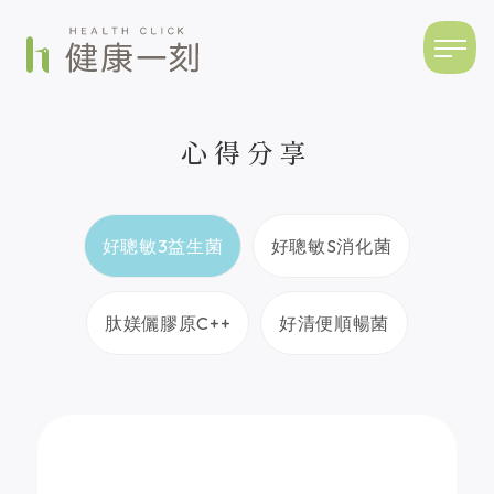
心得分享
好聰敏3益生菌
好聰敏S消化菌
肽媄儷膠原C++
好清便順暢菌