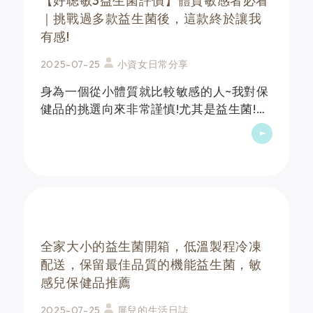
【好聰敏3益生菌評價】體質敏感者必看
｜挑戰過多款益生菌後，這款終於讓我
有感!
2025-07-25
小資女日常分享
身為一個從小體質就比較敏感的人~我對保
健品的挑選向來非常謹慎!尤其是益生菌!市
面上品牌百百種~但實話說..我真的吃過很
多款!!完全沒感覺!!每次看到包裝上寫得再
厲害~吃了一兩個月..還是覺得一切如常~有
時甚至懷疑..&hellip;
全家大小的益生菌開箱，低溫製程冷凍
配送，保留最佳品質的機能益生菌，敏
感兒保健品推薦
2025-07-25
屏兒的生活日誌