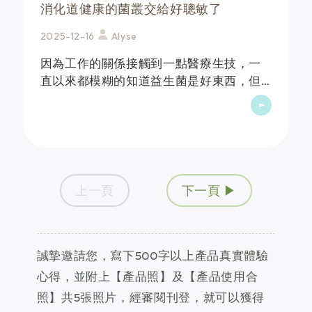
消化道健康的菌叢交給好聰敏了
2025-12-16
Alyse
因為工作的關係接觸到一點醫療生技，一
直以來都模糊的知道益生菌是好東西，但
是好在哪卻沒有去瞭解。在意外聽了各類
醫生的講解後才了解益生菌是真的很重
要，它重要的地方之一是在於消化道的菌
叢平衡與自身的健康狀況&hellip;
上一頁
下一頁 ▶
誠摯邀請您，寫下500字以上產品真實體驗
心得，並附上【產品照】及【產品使用合
照】共5張照片，經審閱刊登，就可以獲得