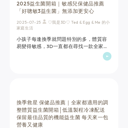
2025益生菌開箱｜敏感兒保健品推薦
「好聰敏3益生菌」無添加更安心
2025-07-25
♡我是3D♡ Ted & Egg & Me 的小
家庭生活
⼩孩⼦每逢換季就問題特別的多，體質容
易變得敏感，3D⼀直都在尋找⼀款全家⼈
都能安⼼補充的機能益⽣菌，終於讓3D我
找到了啦!!!就是⼈氣熱銷的【好聰敏3益⽣
菌】！主打無添加⾊素香料、防腐劑，香
草與香檬兩種天然⾵&hellip;
換季救星 保健品推薦｜全家都適用的調
整體質益生菌開箱│低溫製程冷凍配送
保留最佳品質的機能益生菌 每天來一包
營養又健康