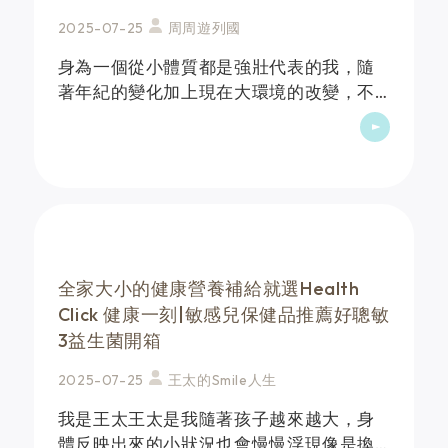
2025-07-25
周周遊列國
身為一個從小體質都是強壯代表的我，隨
著年紀的變化加上現在大環境的改變，不
知不覺中，我的體質變得極為敏感，衛生
紙常常不離手尤其是換季的時候，整個就
是苦不堪言聽從朋友的推薦，最近入手了
《健康一刻》的好聰敏&hellip;
全家大小的健康營養補給就選Health
Click 健康一刻|敏感兒保健品推薦好聰敏
3益生菌開箱
2025-07-25
王太的Smile人生
我是王太王太是我隨著孩⼦越來越⼤，⾝
體反映出來的⼩狀況也會慢慢浮現像是換