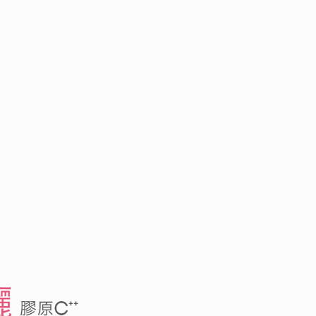
肽媄儷膠原C++