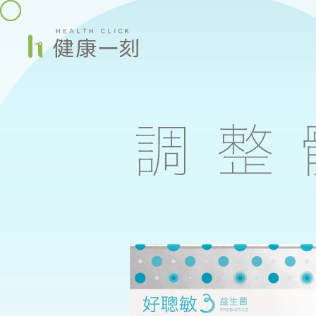
益
生
菌
商
品
列
表