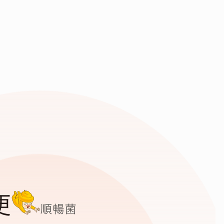
好清便順暢菌