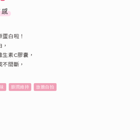
有感
原蛋白啦！
白，
維生素C膠囊，
成不間斷，
味
膨潤維持
放膽自拍