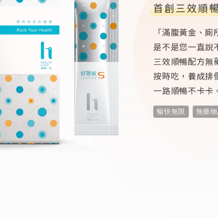
首創三效順
「滿腹黃金、廁
是不是您一直說
三效順暢配方無
按時吃，養成排
一路順暢不卡卡
暢快無限
無藥物