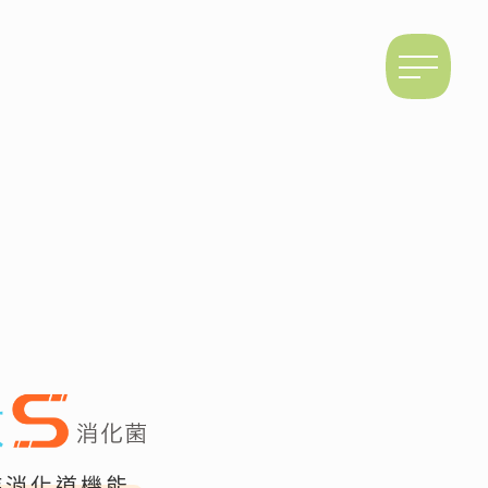
好聰敏S消化菌
持消化道機能