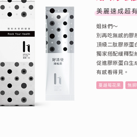
美麗速成超
姐妹們～
別再吃無感的膠
頂級二肽膠原蛋
獨家搭配緩釋型
促進膠原蛋白生
有感看得見。
蔓越莓花果
無腥