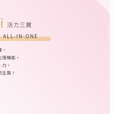
精力HI活力三寶
 ALL-IN-ONE
寶，
生理機能，
、力，
虎生風！
沛
體內環保