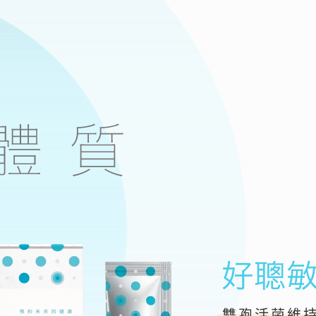
雙
孢
活菌維