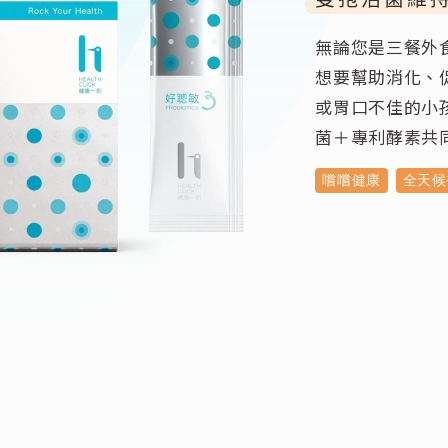
無論您是三餐外
想要幫助消化、
或胃口不佳的小
菌＋專利酵素共
嚐嚐健康
全天候