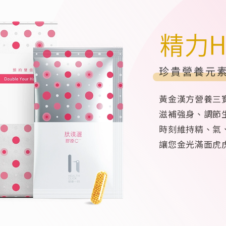
珍貴
營養
元素
黃金漢方營養三
滋補強身、調節
時刻維持精、氣
讓您金光滿面虎
黃金漢方
體力充