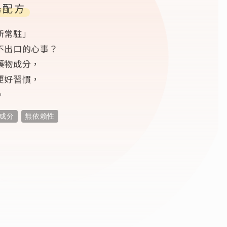
暢配方
所常駐」
不出口的心事？
藥物成分，
便好習慣，
。
成分
無依賴性