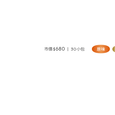
680
市價$
| 30小包