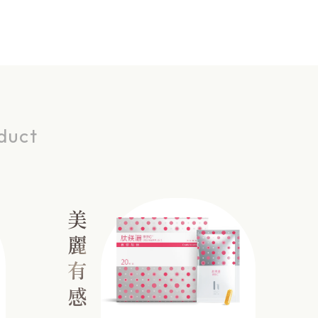
duct
美麗有感