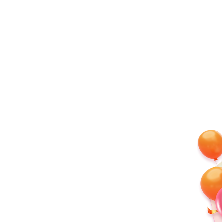
好
聰
敏
S
消
化
菌