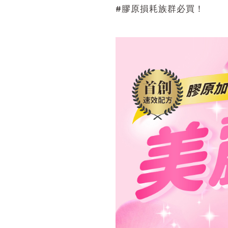
#膠原損耗族群必買！