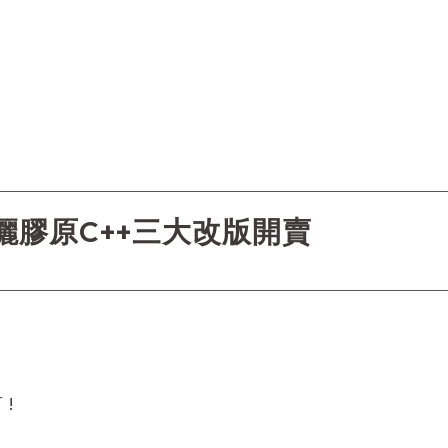
儷膠原C++三大改版開賣
 !