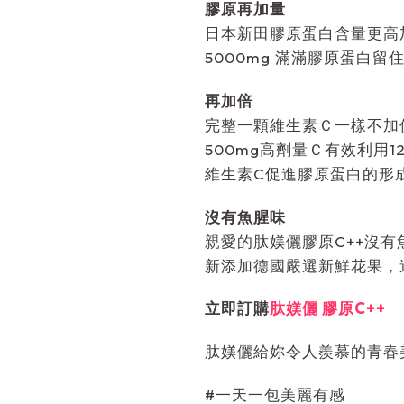
膠原再加量
日本新田膠原蛋白含量更高
5000mg 滿滿膠原蛋白留
再加倍
完整一顆維生素Ｃ一樣不加
500mg高劑量Ｃ有效利用1
維生素C促進膠原蛋白的形
沒有魚腥味
親愛的肽媄儷膠原C++沒有
新添加德國嚴選新鮮花果，
立即訂購
肽媄儷 膠原C++
肽媄儷給妳令人羨慕的青春
#一天一包美麗有感