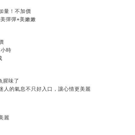
加量！不加價
住美彈彈+美嫩嫩
價
2小時
成
魚腥味了
迷人的氣息不只好入口，讓心情更美麗
美麗