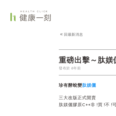
回最新消息
重磅出擊～肽媄
發布於
6年前
珍有酵蛻變
肽媄儷
三大改版正式開賣
肽媄儷膠原C++非 !買 !不 !可